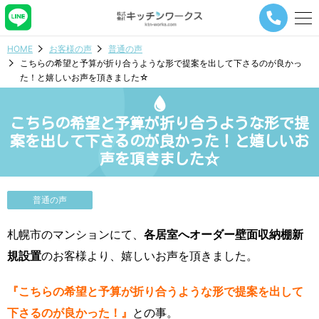
メ
ニ
ュ
HOME
お客様の声
普通の声
ー
こちらの希望と予算が折り合うような形で提案を出して下さるのが良かっ
ナ
た！と嬉しいお声を頂きました☆
ビ
ゲ
ー
こちらの希望と予算が折り合うような形で提
シ
ョ
案を出して下さるのが良かった！と嬉しいお
ン
声を頂きました☆
ボ
タ
ン
普通の声
札幌市のマンションにて、
各居室へオーダー壁面収納棚新
規設置
のお客様より、嬉しいお声を頂きました。
『こちらの希望と予算が折り合うような形で提案を出して
下さるのが良かった！』
との事。