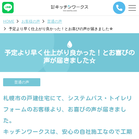
メ
ニ
ュ
HOME
お客様の声
普通の声
ー
予定より早く仕上がり良かった！とお喜びの声が届きました☆
ナ
ビ
ゲ
ー
予定より早く仕上がり良かった！とお喜びの
シ
声が届きました☆
ョ
ン
ボ
タ
普通の声
ン
札幌市の戸建住宅にて、システムバス・トイレリ
フォームのお客様より、お喜びの声が届きまし
た。
キッチンワークスは、安心の自社施工なので工期