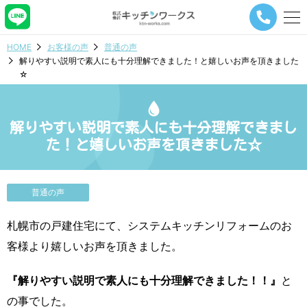
メ
ニ
ュ
HOME
お客様の声
普通の声
ー
解りやすい説明で素人にも十分理解できました！と嬉しいお声を頂きました
ナ
☆
ビ
ゲ
ー
シ
解りやすい説明で素人にも十分理解できまし
ョ
た！と嬉しいお声を頂きました☆
ン
ボ
タ
ン
普通の声
札幌市の戸建住宅にて、システムキッチンリフォームのお
客様より嬉しいお声を頂きました。
『解りやすい説明で素人にも十分理解できました！！』
と
の事でした。