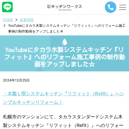
メ
ニ
ュ
HOME
新着情報
ー
YouTubeにタカラ木製システムキッチン『リフィット』へのリフォーム施工
ナ
事例の制作動画をアップしました☆
ビ
ゲ
ー
YouTubeにタカラ木製システムキッチン『リ
シ
ョ
フィット』へのリフォーム施工事例の制作動
ン
画をアップしました☆
ボ
タ
ン
2024年12月25日
・木製Ｌ型システムキッチン『リフィット（Refit）』へシ
ンプルキッチンリフォーム！
札幌市のマンションにて、タカラスタンダードシステム木
製システムキッチン『リフィット（Refit）』へのリフォー