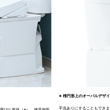
※ 楕円形上のオーバルデザ
手洗ありにすることもできま
を帯びた形状（※）。便器側面