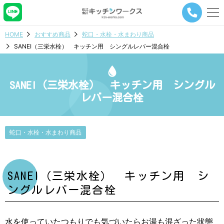
メ
ニ
ュ
HOME
おすすめ商品
蛇口・水栓・水まわり商品
ー
SANEI（三栄水栓） キッチン用 シングルレバー混合栓
ナ
ビ
ゲ
ー
SANEI（三栄水栓） キッチン用 シングル
シ
レバー混合栓
ョ
ン
ボ
タ
蛇口・水栓・水まわり商品
ン
SANEI（三栄水栓） キッチン用 シ
ングルレバー混合栓
水を使っていたつもりでも気づいたらお湯も混ざった状態