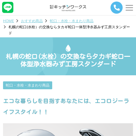
メ
ニ
ュ
HOME
おすすめ商品
蛇口・水栓・水まわり商品
ー
札幌の蛇口(水栓）の交換ならタカギ蛇口一体型浄水器みず工房スタンダー
ナ
ド
ビ
ゲ
ー
シ
札幌の蛇口(水栓）の交換ならタカギ蛇口一
ョ
体型浄水器みず工房スタンダード
ン
ボ
タ
ン
蛇口・水栓・水まわり商品
エコな暮らしを目指すあなたには、エコロジーラ
イフスタイル！！