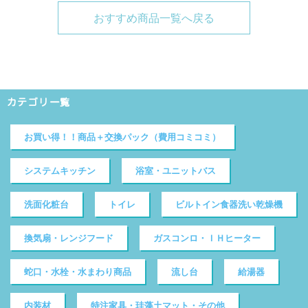
おすすめ商品一覧へ戻る
カテゴリ一覧
お買い得！！商品＋交換パック（費用コミコミ）
システムキッチン
浴室・ユニットバス
洗面化粧台
トイレ
ビルトイン食器洗い乾燥機
換気扇・レンジフード
ガスコンロ・ＩＨヒーター
蛇口・水栓・水まわり商品
流し台
給湯器
内装材
特注家具・珪藻土マット・その他