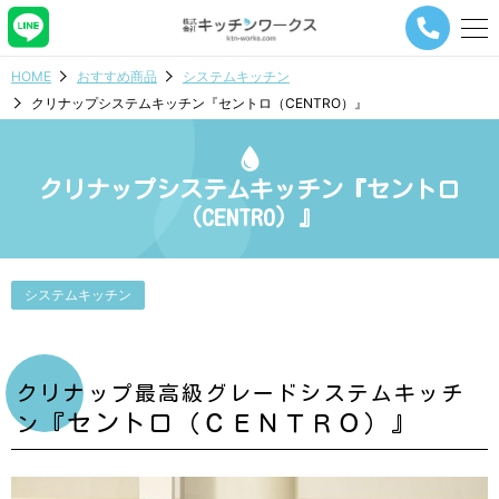
メ
ニ
ュ
HOME
おすすめ商品
システムキッチン
ー
クリナップシステムキッチン『セントロ（CENTRO）』
ナ
ビ
ゲ
ー
クリナップシステムキッチン『セントロ
シ
（CENTRO）』
ョ
ン
ボ
タ
システムキッチン
ン
クリナップ最高級グレードシステムキッチ
『セントロ（ＣＥＮＴＲＯ）』
ン