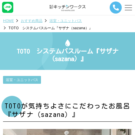
メ
ニ
ュ
HOME
おすすめ商品
浴室・ユニットバス
ー
TOTO システムバスルーム『サザナ（sazana）』
ナ
ビ
ゲ
ー
TOTO システムバスルーム『サザナ
シ
（sazana）』
ョ
ン
ボ
タ
浴室・ユニットバス
ン
TOTOが気持ちよさにこだわったお風呂
『サザナ（sazana）』