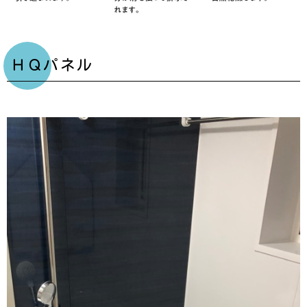
ＨＱパネル