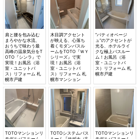
肩と腰を包み込む
木目調アクセント
“パティオベージ
まろやかな水流、
が映える、心落ち
ュ”のアクセントが
おうちで味わう最
着くモダンバスル
光る、ホテルライ
高峰の温泉気分をT
ームをTOTO『ＷＹ
クな極上バスルー
OTO『シンラ』で
シリーズ』で実
ム！お風呂（浴
実現！お風呂（浴
現！お風呂（浴
室・ユニットバ
室・ユニットバ
室・ユニットバ
ス）リフォーム 札
ス）リフォーム 札
ス）リフォーム 札
幌市戸建
幌市戸建
幌市マンション
TOTOマンションリ
TOTOシステムバス
TOTOマンションリ
モデルバスルーム
ルーム『サザナ（S
モデルバスルーム