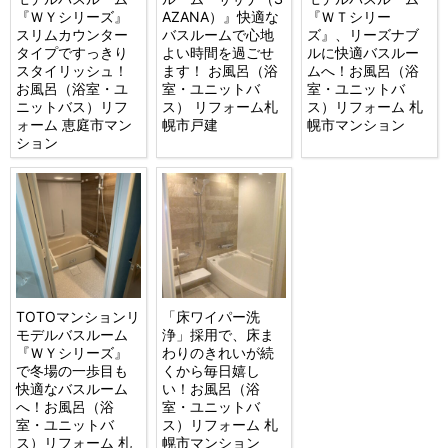
『ＷＹシリーズ』
AZANA）』快適な
『ＷＴシリー
スリムカウンター
バスルームで心地
ズ』、リーズナブ
タイプですっきり
よい時間を過ごせ
ルに快適バスルー
スタイリッシュ！
ます！ お風呂（浴
ムへ！お風呂（浴
お風呂（浴室・ユ
室・ユニットバ
室・ユニットバ
ニットバス）リフ
ス） リフォーム札
ス）リフォーム 札
ォーム 恵庭市マン
幌市戸建
幌市マンション
ション
TOTOマンションリ
「床ワイパー洗
モデルバスルーム
浄」採用で、床ま
『ＷＹシリーズ』
わりのきれいが続
で冬場の一歩目も
くから毎日嬉し
快適なバスルーム
い！お風呂（浴
へ！お風呂（浴
室・ユニットバ
室・ユニットバ
ス）リフォーム 札
ス）リフォーム 札
幌市マンション