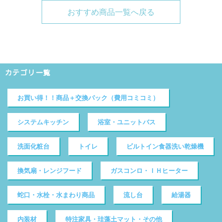
おすすめ商品一覧へ戻る
カテゴリ一覧
お買い得！！商品＋交換パック（費用コミコミ）
システムキッチン
浴室・ユニットバス
洗面化粧台
トイレ
ビルトイン食器洗い乾燥機
換気扇・レンジフード
ガスコンロ・ＩＨヒーター
蛇口・水栓・水まわり商品
流し台
給湯器
内装材
特注家具・珪藻土マット・その他