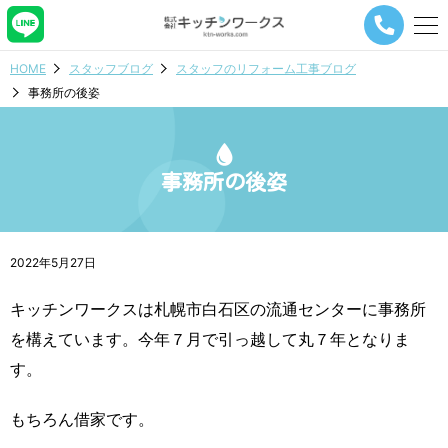
メ
ニ
ュ
HOME
スタッフブログ
スタッフのリフォーム工事ブログ
ー
事務所の後姿
ナ
ビ
ゲ
ー
シ
事務所の後姿
ョ
ン
ボ
タ
2022年5月27日
ン
キッチンワークスは札幌市白石区の流通センターに事務所
を構えています。今年７月で引っ越して丸７年となりま
す。
もちろん借家です。