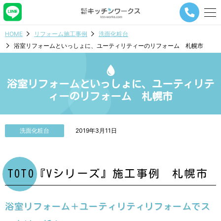
メ
ニ
ュ
HOME
リフォーム施工事例
洗面化粧台
ー
浴室リフォームといっしょに、ユーティリティーのリフォーム 札幌市
ナ
ビ
ゲ
ー
浴室リフォームといっしょに、ユーティリテ
シ
ィーのリフォーム 札幌市
ョ
ン
ボ
タ
洗面化粧台
2019年3月11日
ン
TOTO『Vシリーズ』施工事例 札幌市
浴室リフォーム＋ユーティリティリフォームでス