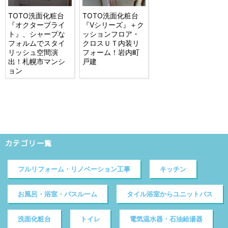
TOTO洗面化粧台
TOTO洗面化粧台
『オクターブライ
『Vシリーズ』＋ク
ト』、シャープな
ッションフロア・
フォルムでスタイ
クロスＵＴ内装リ
リッシュ空間演
フォーム！岩内町
出！札幌市マンシ
戸建
ョン
カテゴリ一覧
フルリフォーム・リノベーション工事
キッチン
お風呂・浴室・バスルーム
タイル浴室からユニットバス
洗面化粧台
トイレ
電気温水器・石油給湯器