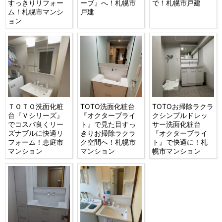
すっきりリフォー
ーブ』へ！札幌市
で！札幌市戸建
ム！札幌市マンシ
戸建
ョン
ＴＯＴＯ洗面化粧
TOTO洗面化粧台
TOTOお掃除ラクラ
台『Ｖシリーズ』
『オクターブライ
クシンプルドレッ
でコスパ良くリー
ト』で見た目すっ
サー洗面化粧台
ズナブルに快適リ
きりお掃除ラクラ
『オクターブライ
フォーム！恵庭市
ク空間へ！札幌市
ト』で快適に！札
マンション
マンション
幌市マンション