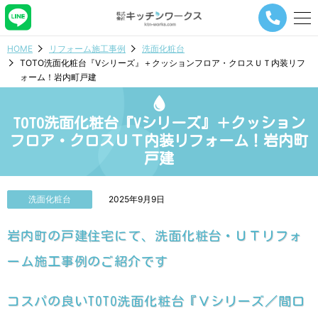
メ
ニ
ュ
HOME
リフォーム施工事例
洗面化粧台
ー
TOTO洗面化粧台『Vシリーズ』＋クッションフロア・クロスＵＴ内装リフ
ナ
ォーム！岩内町戸建
ビ
ゲ
ー
TOTO洗面化粧台『Vシリーズ』＋クッション
シ
ョ
フロア・クロスＵＴ内装リフォーム！岩内町
ン
戸建
ボ
タ
ン
洗面化粧台
2025年9月9日
岩内町の戸建住宅にて、洗面化粧台・ＵＴリフォ
ーム施工事例のご紹介です
コスパの良いTOTO洗面化粧台『Ｖシリーズ／間口