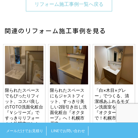
リフォーム施工事例一覧へ戻る
関連のリフォーム施工事例を見る
限られたスペース
限られたスペース
「白×木目×グレ
でもぴったりフィ
にもジャストフィ
ー」でつくる、清
ット、コスパ良し
ット、すっきり美
潔感あふれるモダ
のTOTO洗面化粧台
しい2段引き出し洗
ン洗面室をTOTO
『Ｖシリーズ』で
面化粧台『オクタ
『オクターブ』
すっきりリフォー
ーブ』へ！札幌市
で！札幌市戸建
ム！札幌市マンシ
戸建
ョン
メールだけでお見積り
LINEでお問い合わせ