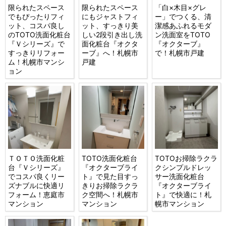
限られたスペース
限られたスペース
「白×木目×グレ
でもぴったりフィ
にもジャストフィ
ー」でつくる、清
ット、コスパ良し
ット、すっきり美
潔感あふれるモダ
のTOTO洗面化粧台
しい2段引き出し洗
ン洗面室をTOTO
『Ｖシリーズ』で
面化粧台『オクタ
『オクターブ』
すっきりリフォー
ーブ』へ！札幌市
で！札幌市戸建
ム！札幌市マンシ
戸建
ョン
ＴＯＴＯ洗面化粧
TOTO洗面化粧台
TOTOお掃除ラクラ
台『Ｖシリーズ』
『オクターブライ
クシンプルドレッ
でコスパ良くリー
ト』で見た目すっ
サー洗面化粧台
ズナブルに快適リ
きりお掃除ラクラ
『オクターブライ
フォーム！恵庭市
ク空間へ！札幌市
ト』で快適に！札
マンション
マンション
幌市マンション