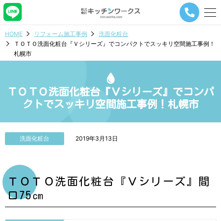
メ
ニ
ュ
HOME
リフォーム施工事例
洗面化粧台
ー
ＴＯＴＯ洗面化粧台『Ｖシリーズ』でコンパクトでスッキリ空間施工事例！
ナ
札幌市
ビ
ゲ
ー
シ
ＴＯＴＯ洗面化粧台『Ｖシリーズ』でコンパ
ョ
クトでスッキリ空間施工事例！札幌市
ン
ボ
タ
ン
洗面化粧台
2019年3月13日
ＴＯＴＯ洗面化粧台『Ｖシリーズ』間
口75㎝