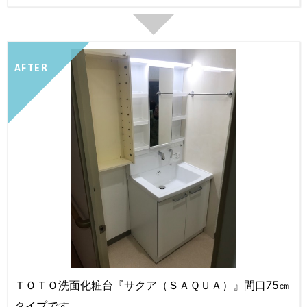
AFTER
ＴＯＴＯ洗面化粧台『サクア（ＳＡＱＵＡ）』間口75㎝
タイプです。