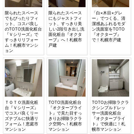
限られたスペース
限られたスペース
「白×木目×グレ
でもぴったりフィ
にもジャストフィ
ー」でつくる、清
ット、コスパ良し
ット、すっきり美
潔感あふれるモダ
のTOTO洗面化粧台
しい2段引き出し洗
ン洗面室をTOTO
『Ｖシリーズ』で
面化粧台『オクタ
『オクターブ』
すっきりリフォー
ーブ』へ！札幌市
で！札幌市戸建
ム！札幌市マンシ
戸建
ョン
ＴＯＴＯ洗面化粧
TOTO洗面化粧台
TOTOお掃除ラクラ
台『Ｖシリーズ』
『オクターブライ
クシンプルドレッ
でコスパ良くリー
ト』で見た目すっ
サー洗面化粧台
ズナブルに快適リ
きりお掃除ラクラ
『オクターブライ
フォーム！恵庭市
ク空間へ！札幌市
ト』で快適に！札
マンション
マンション
幌市マンション