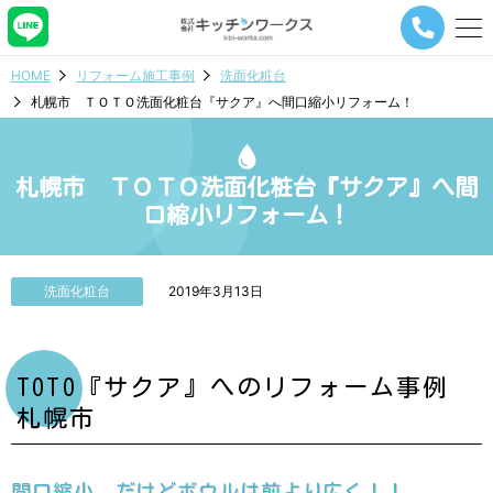
メ
ニ
ュ
HOME
リフォーム施工事例
洗面化粧台
ー
札幌市 ＴＯＴＯ洗面化粧台『サクア』へ間口縮小リフォーム！
ナ
ビ
ゲ
ー
札幌市 ＴＯＴＯ洗面化粧台『サクア』へ間
シ
口縮小リフォーム！
ョ
ン
ボ
タ
洗面化粧台
2019年3月13日
ン
TOTO『サクア』へのリフォーム事例
札幌市
間口縮小、だけどボウルは前より広く！！