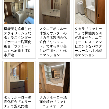
機能美を追求した
スクエアボウル一
タカラ『ファミー
スタイリッシュな
体型カウンターの
ユ』で機能美を研
タカラスタンダー
タカラ木製洗面化
ぎ澄ませた、エフ
ドホーロー洗面化
粧台『リジャス
ォートレス・アン
粧台『ファミー
ト』ですっきり美
ビエントなパウダ
ユ』へ刷新！江別
しい空間へ！札幌
ールームへ！札幌
市戸建
市マンション
市マンション
タカラホーロー洗
タカラホーロー洗
面化粧台『エリー
面化粧台『ファミ
ナ』で湿気に強
ーユ』＋オーダー