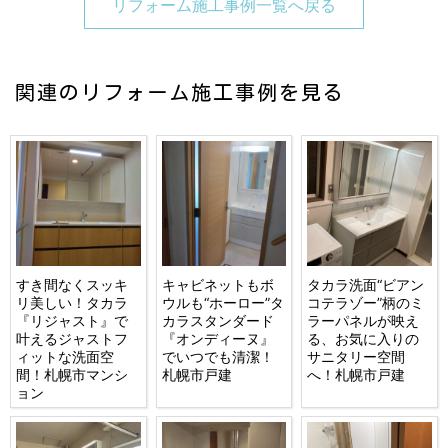
リフォーム施工事例一覧へ戻る
関連のリフォーム施工事例を見る
すき間なくスッキ
キャビネットもボ
タカラ洗面“ビアン
リ美しい！タカラ
ウルも“ホーロー”タ
コテラゾー”柄のミ
『リジャスト』で
カラスタンダード
ラーパネルが映え
叶えるジャストフ
『オンディーヌ』
る、お気に入りの
ィットな洗面空
でいつでも清潔！
サニタリー空間
間！札幌市マンシ
札幌市戸建
へ！札幌市戸建
ョン