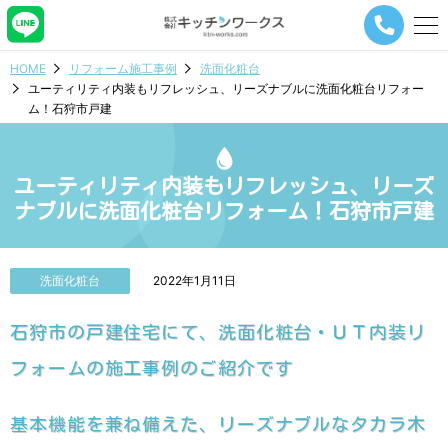
メ
ニ
ュ
HOME
リフォーム施工事例
洗面化粧台
ー
ユーティリティ内装もリフレッシュ、リーズナブルに洗面化粧台リフォー
ナ
ム！石狩市戸建
ビ
ゲ
ー
シ
ユーティリティ内装もリフレッシュ、リーズ
ョ
ナブルに洗面化粧台リフォーム！石狩市戸建
ン
ボ
タ
ン
洗面化粧台
2022年1月11日
石狩市の戸建住宅にて、洗面化粧台・ＵＴ内装リ
フォームの施工事例のご紹介です
基本機能を兼ね備えた、リーズナブルなタカラ木