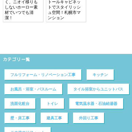
く、ニオイ移りも
トールキャビネッ
しないホーロー素
トでスタイリッシ
材でいつでも清
ュ空間！札幌市マ
潔！
ンション
カテゴリ一覧
フルリフォーム・リノベーション工事
キッチン
お風呂・浴室・バスルーム
タイル浴室からユニットバス
洗面化粧台
トイレ
電気温水器・石油給湯器
壁・床工事
建具工事
外回り工事