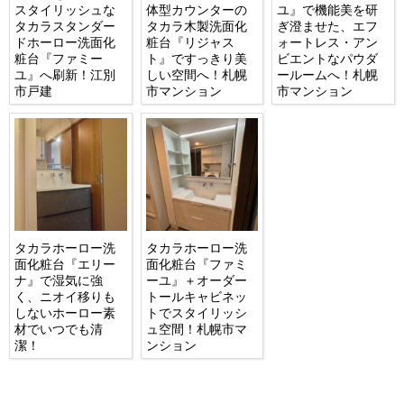
スタイリッシュな
体型カウンターの
ユ』で機能美を研
タカラスタンダー
タカラ木製洗面化
ぎ澄ませた、エフ
ドホーロー洗面化
粧台『リジャス
ォートレス・アン
粧台『ファミー
ト』ですっきり美
ビエントなパウダ
ユ』へ刷新！江別
しい空間へ！札幌
ールームへ！札幌
市戸建
市マンション
市マンション
タカラホーロー洗
タカラホーロー洗
面化粧台『エリー
面化粧台『ファミ
ナ』で湿気に強
ーユ』＋オーダー
く、ニオイ移りも
トールキャビネッ
しないホーロー素
トでスタイリッシ
材でいつでも清
ュ空間！札幌市マ
潔！
ンション