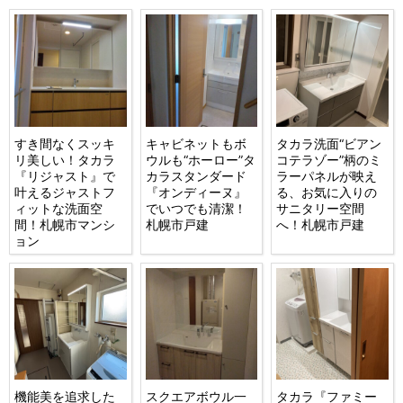
すき間なくスッキ
キャビネットもボ
タカラ洗面“ビアン
リ美しい！タカラ
ウルも“ホーロー”タ
コテラゾー”柄のミ
『リジャスト』で
カラスタンダード
ラーパネルが映え
叶えるジャストフ
『オンディーヌ』
る、お気に入りの
ィットな洗面空
でいつでも清潔！
サニタリー空間
間！札幌市マンシ
札幌市戸建
へ！札幌市戸建
ョン
機能美を追求した
スクエアボウル一
タカラ『ファミー