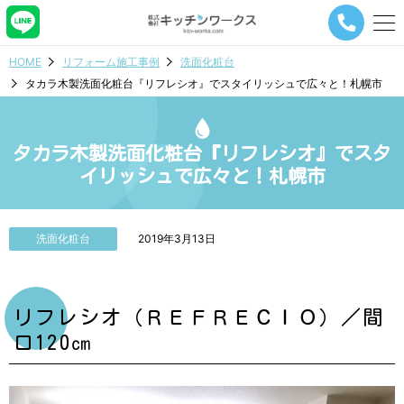
メ
ニ
ュ
HOME
リフォーム施工事例
洗面化粧台
ー
タカラ木製洗面化粧台『リフレシオ』でスタイリッシュで広々と！札幌市
ナ
ビ
ゲ
ー
タカラ木製洗面化粧台『リフレシオ』でスタ
シ
イリッシュで広々と！札幌市
ョ
ン
ボ
タ
洗面化粧台
2019年3月13日
ン
リフレシオ（ＲＥＦＲＥＣＩＯ）／間
口120㎝