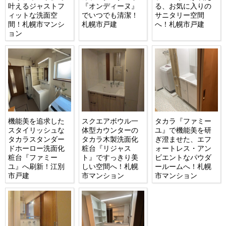
叶えるジャストフ
『オンディーヌ』
る、お気に入りの
ィットな洗面空
でいつでも清潔！
サニタリー空間
間！札幌市マンシ
札幌市戸建
へ！札幌市戸建
ョン
機能美を追求した
スクエアボウル一
タカラ『ファミー
スタイリッシュな
体型カウンターの
ユ』で機能美を研
タカラスタンダー
タカラ木製洗面化
ぎ澄ませた、エフ
ドホーロー洗面化
粧台『リジャス
ォートレス・アン
粧台『ファミー
ト』ですっきり美
ビエントなパウダ
ユ』へ刷新！江別
しい空間へ！札幌
ールームへ！札幌
市戸建
市マンション
市マンション