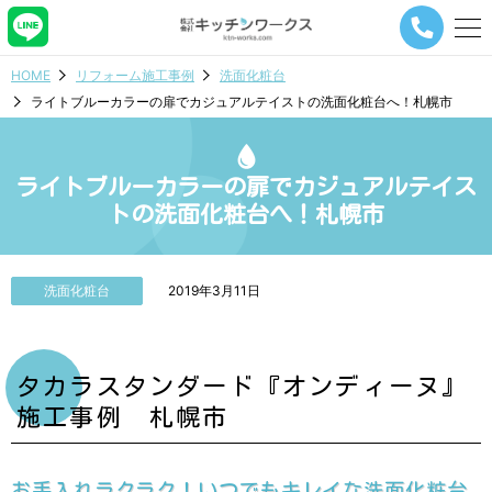
メ
ニ
ュ
HOME
リフォーム施工事例
洗面化粧台
ー
ライトブルーカラーの扉でカジュアルテイストの洗面化粧台へ！札幌市
ナ
ビ
ゲ
ー
ライトブルーカラーの扉でカジュアルテイス
シ
トの洗面化粧台へ！札幌市
ョ
ン
ボ
タ
洗面化粧台
2019年3月11日
ン
タカラスタンダード『オンディーヌ』
施工事例 札幌市
お手入れラクラク！いつでもキレイな洗面化粧台