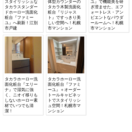
スタイリッシュな
体型カウンターの
ユ』で機能美を研
タカラスタンダー
タカラ木製洗面化
ぎ澄ませた、エフ
ドホーロー洗面化
粧台『リジャス
ォートレス・アン
粧台『ファミー
ト』ですっきり美
ビエントなパウダ
ユ』へ刷新！江別
しい空間へ！札幌
ールームへ！札幌
市戸建
市マンション
市マンション
タカラホーロー洗
タカラホーロー洗
面化粧台『エリー
面化粧台『ファミ
ナ』で湿気に強
ーユ』＋オーダー
く、ニオイ移りも
トールキャビネッ
しないホーロー素
トでスタイリッシ
材でいつでも清
ュ空間！札幌市マ
潔！
ンション