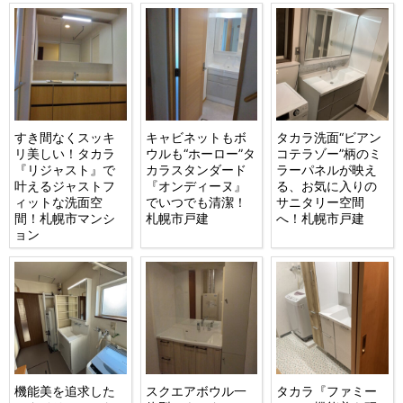
すき間なくスッキ
キャビネットもボ
タカラ洗面“ビアン
リ美しい！タカラ
ウルも“ホーロー”タ
コテラゾー”柄のミ
『リジャスト』で
カラスタンダード
ラーパネルが映え
叶えるジャストフ
『オンディーヌ』
る、お気に入りの
ィットな洗面空
でいつでも清潔！
サニタリー空間
間！札幌市マンシ
札幌市戸建
へ！札幌市戸建
ョン
機能美を追求した
スクエアボウル一
タカラ『ファミー