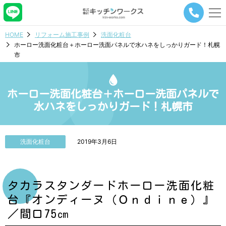
メ
ニ
ュ
HOME
リフォーム施工事例
洗面化粧台
ー
ホーロー洗面化粧台＋ホーロー洗面パネルで水ハネをしっかりガード！札幌
ナ
市
ビ
ゲ
ー
シ
ホーロー洗面化粧台＋ホーロー洗面パネルで
ョ
水ハネをしっかりガード！札幌市
ン
ボ
タ
ン
洗面化粧台
2019年3月6日
タカラスタンダードホーロー洗面化粧
台『オンディーヌ（Ｏｎｄｉｎｅ）』
／間口75㎝