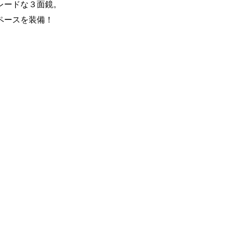
レードな３面鏡。
ペースを装備！