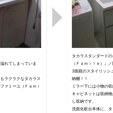
タカラスタンダードの
で溢れてしまっていま
（Ｆａｍｉｌｅ）』／
3面鏡のスタイリッシ
除もラクラクなタカラス
納棚！！
『ファミーユ（Ｆａｍｉ
ミラー下には小物の収
キャビネットは収納物
し収納です。
洗面化粧台本体に、タ