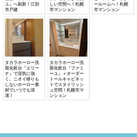
ユ』へ刷新！江別
しい空間へ！札幌
ールームへ！札幌
市戸建
市マンション
市マンション
タカラホーロー洗
タカラホーロー洗
面化粧台『エリー
面化粧台『ファミ
ナ』で湿気に強
ーユ』＋オーダー
く、ニオイ移りも
トールキャビネッ
しないホーロー素
トでスタイリッシ
材でいつでも清
ュ空間！札幌市マ
潔！
ンション