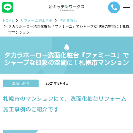
メ
ニ
ュ
HOME
リフォーム施工事例
洗面化粧台
ー
タカラホーロー洗面化粧台『ファミーユ』でシャープな印象の空間に！札幌
ナ
市マンション
ビ
ゲ
ー
シ
タカラホーロー洗面化粧台『ファミーユ』で
ョ
シャープな印象の空間に！札幌市マンション
ン
ボ
タ
ン
洗面化粧台
2021年8月4日
札幌市のマンションにて、洗面化粧台リフォーム
施工事例のご紹介です