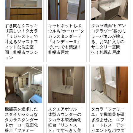
すき間なくスッキ
キャビネットもボ
タカラ洗面“ビアン
リ美しい！タカラ
ウルも“ホーロー”タ
コテラゾー”柄のミ
『リジャスト』で
カラスタンダード
ラーパネルが映え
叶えるジャストフ
『オンディーヌ』
る、お気に入りの
ィットな洗面空
でいつでも清潔！
サニタリー空間
間！札幌市マンシ
札幌市戸建
へ！札幌市戸建
ョン
機能美を追求した
スクエアボウル一
タカラ『ファミー
スタイリッシュな
体型カウンターの
ユ』で機能美を研
タカラスタンダー
タカラ木製洗面化
ぎ澄ませた、エフ
ドホーロー洗面化
粧台『リジャス
ォートレス・アン
粧台『ファミー
ト』ですっきり美
ビエントなパウダ