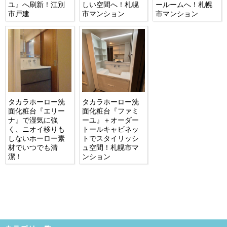
ユ』へ刷新！江別
しい空間へ！札幌
ールームへ！札幌
市戸建
市マンション
市マンション
タカラホーロー洗
タカラホーロー洗
面化粧台『エリー
面化粧台『ファミ
ナ』で湿気に強
ーユ』＋オーダー
く、ニオイ移りも
トールキャビネッ
しないホーロー素
トでスタイリッシ
材でいつでも清
ュ空間！札幌市マ
潔！
ンション