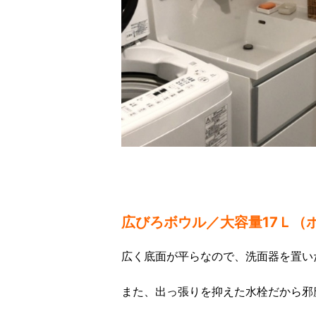
広びろボウル／大容量17Ｌ（ボ
広く底面が平らなので、洗面器を置い
また、出っ張りを抑えた水栓だから邪