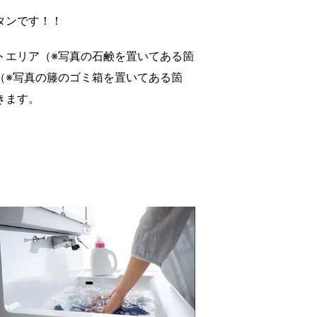
タンです！！
トエリア（※写真の石鹸を置いてある箇
（※写真の籐のゴミ箱を置いてある箇
きます。