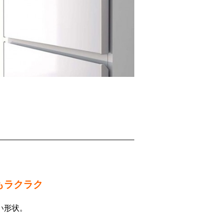
もラクラク
い形状。