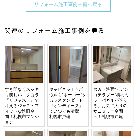
リフォーム施工事例一覧へ戻る
関連のリフォーム施工事例を見る
すき間なくスッキ
キャビネットもボ
タカラ洗面“ビアン
リ美しい！タカラ
ウルも“ホーロー”タ
コテラゾー”柄のミ
『リジャスト』で
カラスタンダード
ラーパネルが映え
叶えるジャストフ
『オンディーヌ』
る、お気に入りの
ィットな洗面空
でいつでも清潔！
サニタリー空間
間！札幌市マンシ
札幌市戸建
へ！札幌市戸建
ョン