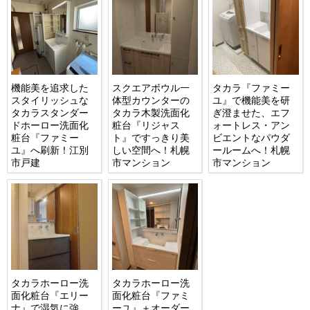
機能美を追求した
スクエアボウル一
タカラ『ファミー
スタイリッシュな
体型カウンターの
ユ』で機能美を研
タカラスタンダー
タカラ木製洗面化
ぎ澄ませた、エフ
ドホーロー洗面化
粧台『リジャス
ォートレス・アン
粧台『ファミー
ト』ですっきり美
ビエントなパウダ
ユ』へ刷新！江別
しい空間へ！札幌
ールームへ！札幌
市戸建
市マンション
市マンション
タカラホーロー洗
タカラホーロー洗
面化粧台『エリー
面化粧台『ファミ
ナ』で湿気に強
ーユ』＋オーダー