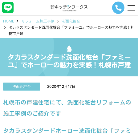
メ
ニ
ュ
HOME
リフォーム施工事例
洗面化粧台
ー
タカラスタンダード洗面化粧台『ファミーユ』でホーローの魅力を実感！札
ナ
幌市戸建
ビ
ゲ
ー
シ
タカラスタンダード洗面化粧台『ファミー
ョ
ユ』でホーローの魅力を実感！札幌市戸建
ン
ボ
タ
ン
洗面化粧台
2020年12月17日
札幌市の戸建住宅にて、洗面化粧台リフォームの
施工事例のご紹介です
タカラスタンダードホーロー洗面化粧台『ファミ