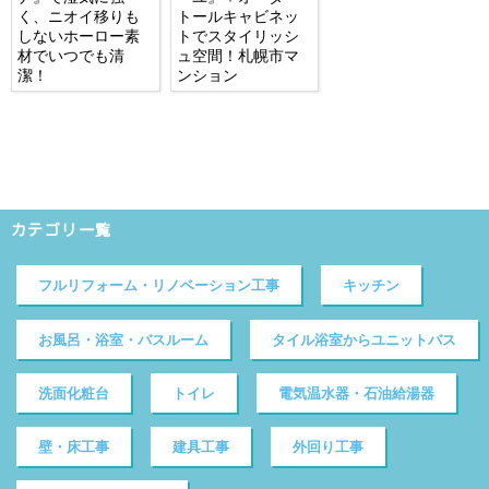
く、ニオイ移りも
トールキャビネッ
しないホーロー素
トでスタイリッシ
材でいつでも清
ュ空間！札幌市マ
潔！
ンション
カテゴリ一覧
フルリフォーム・リノベーション工事
キッチン
お風呂・浴室・バスルーム
タイル浴室からユニットバス
洗面化粧台
トイレ
電気温水器・石油給湯器
壁・床工事
建具工事
外回り工事