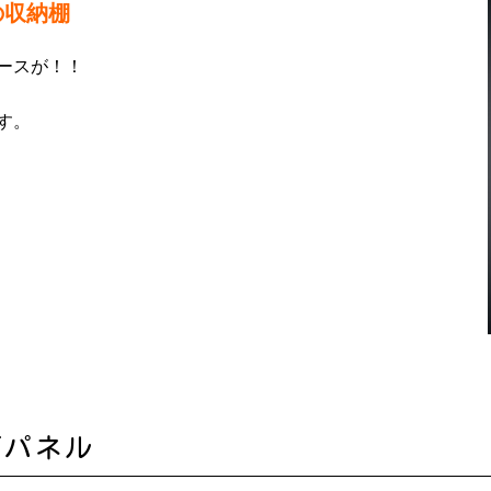
の収納棚
ースが！！
す。
面パネル