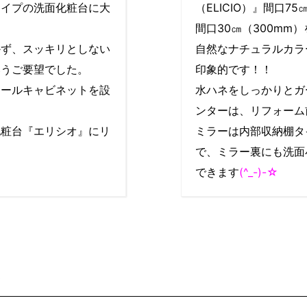
タイプの洗面化粧台に大
（ELICIO）』間口7
間口30㎝（300mm
かず、スッキリとしない
自然なナチュラルカラ
いうご要望でした。
印象的です！！
トールキャビネットを設
水ハネをしっかりとガ
ンターは、リフォーム
化粧台『エリシオ』にリ
ミラーは内部収納棚タ
で、ミラー裏にも洗面
できます
(^_-)-☆
ー