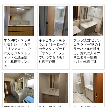
すき間なくスッキ
キャビネットもボ
タカラ洗面“ビアン
リ美しい！タカラ
ウルも“ホーロー”タ
コテラゾー”柄のミ
『リジャスト』で
カラスタンダード
ラーパネルが映え
叶えるジャストフ
『オンディーヌ』
る、お気に入りの
ィットな洗面空
でいつでも清潔！
サニタリー空間
間！札幌市マンシ
札幌市戸建
へ！札幌市戸建
ョン