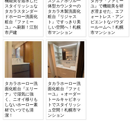
機能美を追求した
スクエアボウル一
タカラ『ファミー
スタイリッシュな
体型カウンターの
ユ』で機能美を研
タカラスタンダー
タカラ木製洗面化
ぎ澄ませた、エフ
ドホーロー洗面化
粧台『リジャス
ォートレス・アン
粧台『ファミー
ト』ですっきり美
ビエントなパウダ
ユ』へ刷新！江別
しい空間へ！札幌
ールームへ！札幌
市戸建
市マンション
市マンション
タカラホーロー洗
タカラホーロー洗
面化粧台『エリー
面化粧台『ファミ
ナ』で湿気に強
ーユ』＋オーダー
く、ニオイ移りも
トールキャビネッ
しないホーロー素
トでスタイリッシ
材でいつでも清
ュ空間！札幌市マ
潔！
ンション