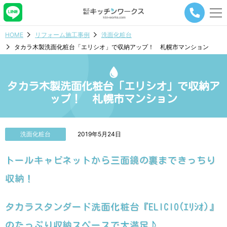
メ
ニ
ュ
HOME
リフォーム施工事例
洗面化粧台
ー
タカラ木製洗面化粧台「エリシオ」で収納アップ！ 札幌市マンション
ナ
ビ
ゲ
ー
タカラ木製洗面化粧台「エリシオ」で収納ア
シ
ップ！ 札幌市マンション
ョ
ン
ボ
タ
洗面化粧台
2019年5月24日
ン
トールキャビネットから三面鏡の裏まできっちり
収納！
タカラスタンダード洗面化粧台『ELICIO(ｴﾘｼｵ)』
のたっぷり収納スペースで大満足♪