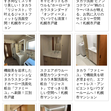
すき間なくスッキ
キャビネットもボ
タカラ洗面“ビアン
リ美しい！タカラ
ウルも“ホーロー”タ
コテラゾー”柄のミ
『リジャスト』で
カラスタンダード
ラーパネルが映え
叶えるジャストフ
『オンディーヌ』
る、お気に入りの
ィットな洗面空
でいつでも清潔！
サニタリー空間
間！札幌市マンシ
札幌市戸建
へ！札幌市戸建
ョン
機能美を追求した
スクエアボウル一
タカラ『ファミー
スタイリッシュな
体型カウンターの
ユ』で機能美を研
タカラスタンダー
タカラ木製洗面化
ぎ澄ませた、エフ
ドホーロー洗面化
粧台『リジャス
ォートレス・アン
粧台『ファミー
ト』ですっきり美
ビエントなパウダ
ユ』へ刷新！江別
しい空間へ！札幌
ールームへ！札幌
市戸建
市マンション
市マンション