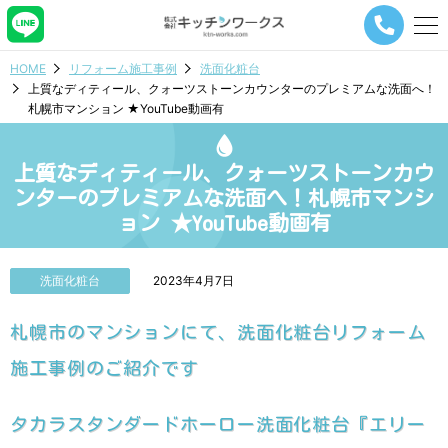
メ
ニ
ュ
HOME
リフォーム施工事例
洗面化粧台
ー
上質なディティール、クォーツストーンカウンターのプレミアムな洗面へ！
ナ
札幌市マンション ★YouTube動画有
ビ
ゲ
ー
上質なディティール、クォーツストーンカウ
シ
ョ
ンターのプレミアムな洗面へ！札幌市マンシ
ン
ョン ★YouTube動画有
ボ
タ
ン
洗面化粧台
2023年4月7日
札幌市のマンションにて、洗面化粧台リフォーム
施工事例のご紹介です
タカラスタンダードホーロー洗面化粧台『エリー