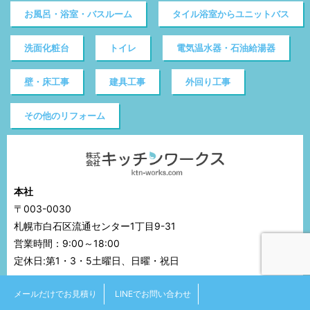
お風呂・浴室・バスルーム
タイル浴室からユニットバス
洗面化粧台
トイレ
電気温水器・石油給湯器
壁・床工事
建具工事
外回り工事
その他のリフォーム
本社
〒003-0030
札幌市白石区流通センター1丁目9-31
営業時間：9:00～18:00
定休日:第1・3・5土曜日、日曜・祝日
インテリアスタジオ大通
メールだけでお見積り
LINEでお問い合わせ
〒060-0042