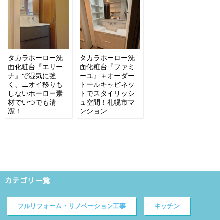
タカラホーロー洗
タカラホーロー洗
面化粧台『エリー
面化粧台『ファミ
ナ』で湿気に強
ーユ』＋オーダー
く、ニオイ移りも
トールキャビネッ
しないホーロー素
トでスタイリッシ
材でいつでも清
ュ空間！札幌市マ
潔！
ンション
カテゴリ一覧
フルリフォーム・リノベーション工事
キッチン