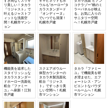
すき間なくスッキ
キャビネットもボ
タカラ洗面“ビアン
リ美しい！タカラ
ウルも“ホーロー”タ
コテラゾー”柄のミ
『リジャスト』で
カラスタンダード
ラーパネルが映え
叶えるジャストフ
『オンディーヌ』
る、お気に入りの
ィットな洗面空
でいつでも清潔！
サニタリー空間
間！札幌市マンシ
札幌市戸建
へ！札幌市戸建
ョン
機能美を追求した
スクエアボウル一
タカラ『ファミー
スタイリッシュな
体型カウンターの
ユ』で機能美を研
タカラスタンダー
タカラ木製洗面化
ぎ澄ませた、エフ
ドホーロー洗面化
粧台『リジャス
ォートレス・アン
粧台『ファミー
ト』ですっきり美
ビエントなパウダ
ユ』へ刷新！江別
しい空間へ！札幌
ールームへ！札幌
市戸建
市マンション
市マンション