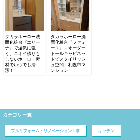
タカラホーロー洗
タカラホーロー洗
面化粧台『エリー
面化粧台『ファミ
ナ』で湿気に強
ーユ』＋オーダー
く、ニオイ移りも
トールキャビネッ
しないホーロー素
トでスタイリッシ
材でいつでも清
ュ空間！札幌市マ
潔！
ンション
カテゴリ一覧
フルリフォーム・リノベーション工事
キッチン