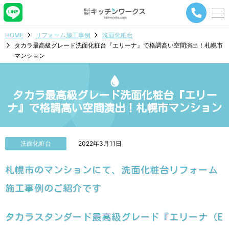
メ
ニ
ュ
HOME
リフォーム施工事例
洗面化粧台
ー
タカラ最高級グレード洗面化粧台『エリーナ』で格調高い空間演出！札幌市
ナ
マンション
ビ
ゲ
ー
シ
タカラ最高級グレード洗面化粧台『エリー
ョ
ナ』で格調高い空間演出！札幌市マンション
ン
ボ
タ
ン
洗面化粧台
2022年3月11日
札幌市のマンションにて、洗面化粧台リフォーム
施工事例のご紹介です
タカラスタンダード最高級グレード『エリーナ（E