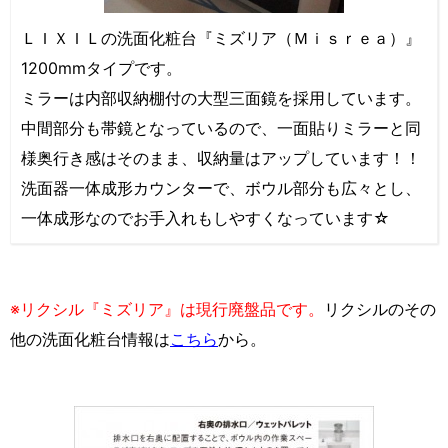
ＬＩＸＩＬの洗面化粧台『ミズリア（Ｍｉｓｒｅａ）』
1200mmタイプです。
ミラーは内部収納棚付の大型三面鏡を採用しています。
中間部分も帯鏡となっているので、一面貼りミラーと同
様奥行き感はそのまま、収納量はアップしています！！
洗面器一体成形カウンターで、ボウル部分も広々とし、
一体成形なのでお手入れもしやすくなっています☆
※リクシル『ミズリア』は現行廃盤品です。
リクシルのその
他の洗面化粧台情報は
こちら
から。