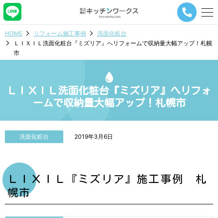
メ
ニ
ュ
HOME
リフォーム施工事例
洗面化粧台
ー
ＬＩＸＩＬ洗面化粧台『ミズリア』へリフォームで収納量大幅アップ！札幌
ナ
市
ビ
ゲ
ー
シ
ＬＩＸＩＬ洗面化粧台『ミズリア』へリフォ
ョ
ームで収納量大幅アップ！札幌市
ン
ボ
タ
ン
洗面化粧台
2019年3月6日
ＬＩＸＩＬ『ミズリア』施工事例 札
幌市