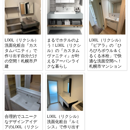
LIXIL（リクシル）
まるでホテルのよ
LIXIL（リクシル）
洗面化粧台『カス
う！LIXIL（リクシ
『ピアラ』の「ひ
タムバニティ』で
ル）の『カスタム
ろびろボウル＆く
作り出す自分だけ
ヴァニティ』が叶
るくる水栓」で快
の空間！札幌市戸
えるアーバンライ
適な洗面空間へ！
建
クな暮らし
札幌市マンション
合理的でユニーク
LIXIL（リクシル）
なデザインアイデ
洗面化粧台『ルミ
アのLIXIL（リクシ
シス』で作り出す