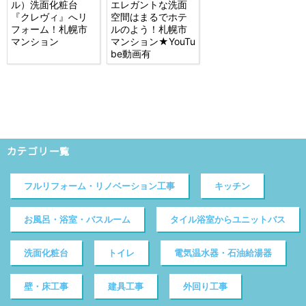
ル）洗面化粧台
エレガントな洗面
『クレヴィ』へリ
空間はまるでホテ
フォーム！札幌市
ルのよう！札幌市
マンション
マンション★YouTu
be動画有
カテゴリ一覧
フルリフォーム・リノベーション工事
キッチン
お風呂・浴室・バスルーム
タイル浴室からユニットバス
洗面化粧台
トイレ
電気温水器・石油給湯器
壁・床工事
建具工事
外回り工事