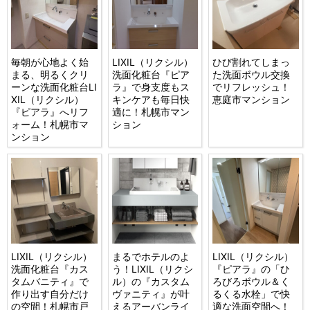
毎朝が心地よく始
LIXIL（リクシル）
ひび割れてしまっ
まる、明るくクリ
洗面化粧台『ピア
た洗面ボウル交換
ーンな洗面化粧台LI
ラ』で身支度もス
でリフレッシュ！
XIL（リクシル）
キンケアも毎日快
恵庭市マンション
『ピアラ』へリフ
適に！札幌市マン
ォーム！札幌市マ
ション
ンション
LIXIL（リクシル）
まるでホテルのよ
LIXIL（リクシル）
洗面化粧台『カス
う！LIXIL（リクシ
『ピアラ』の「ひ
タムバニティ』で
ル）の『カスタム
ろびろボウル＆く
作り出す自分だけ
ヴァニティ』が叶
るくる水栓」で快
の空間！札幌市戸
えるアーバンライ
適な洗面空間へ！