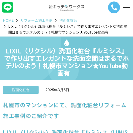
メ
ニ
ュ
HOME
リフォーム施工事例
洗面化粧台
ー
LIXIL（リクシル）洗面化粧台『ルミシス』で作り出すエレガントな洗面空
ナ
間はまるでホテルのよう！札幌市マンション★YouTube動画有
ビ
ゲ
ー
LIXIL（リクシル）洗面化粧台『ルミシス』
シ
ョ
で作り出すエレガントな洗面空間はまるでホ
ン
テルのよう！札幌市マンション★YouTube動
ボ
画有
タ
ン
洗面化粧台
2025年3月5日
札幌市のマンションにて、洗面化粧台リフォーム
施工事例のご紹介です
LIXIL（リクシル）洗面化粧台『ルミシス（LUMIS