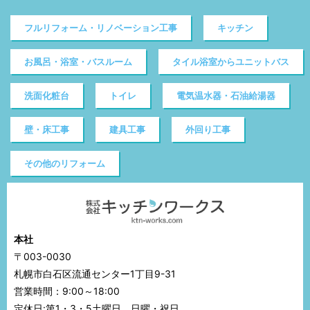
フルリフォーム・リノベーション工事
キッチン
お風呂・浴室・バスルーム
タイル浴室からユニットバス
洗面化粧台
トイレ
電気温水器・石油給湯器
壁・床工事
建具工事
外回り工事
その他のリフォーム
本社
〒003-0030
札幌市白石区流通センター1丁目9-31
営業時間：9:00～18:00
定休日:第1・3・5土曜日、日曜・祝日