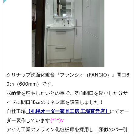
クリナップ洗面化粧台『ファンシオ（FANCIO）』間口6
0㎝（600mm）です。
収納量を増やしたいとの事で、洗面間口を縮小した分サ
イドに間口18㎝のリネン庫を設置しました！
自社工場
【札幌オーダー家具工房 工場直営店】
にてオー
ダー製作しています
(*^^)v
アイカ工業のメラミン化粧板扉を採用し、類似のバー引