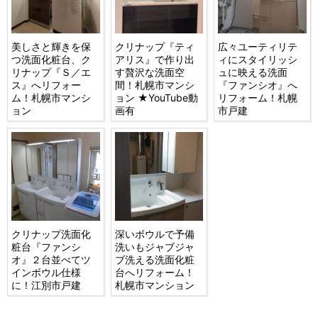
美しさと輝きを保
クリナップ『ティ
広々ユーティリテ
つ洗面化粧台、ク
アリス』で作り出
ィにスタイリッシ
リナップ『Ｓ／エ
す贅沢な洗面空
ュに映える洗面
ス』へリフォー
間！札幌市マンシ
『ファンシオ』へ
ム！札幌市マンシ
ョン ★YouTube動
リフォーム！札幌
ョン
画有
市戸建
クリナップ洗面化
深いボウルで予備
粧台『ファンシ
洗いもジャブジャ
オ』２台並べてツ
ブ洗える洗面化粧
インボウル仕様
台へリフォーム！
に！江別市戸建
札幌市マンション