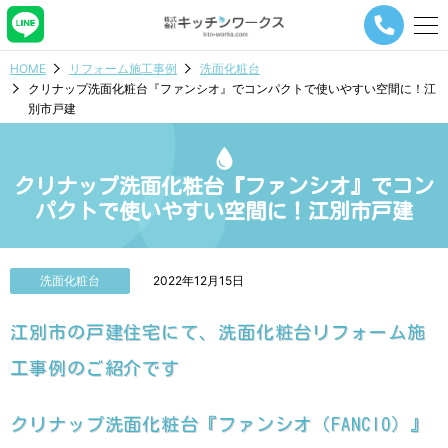
メ
ニ
ュ
HOME
リフォーム施工事例
洗面化粧台
ー
クリナップ洗面化粧台『ファンシオ』でコンパクトで使いやすい空間に！江
ナ
別市戸建
ビ
ゲ
ー
シ
クリナップ洗面化粧台『ファンシオ』でコン
ョ
パクトで使いやすい空間に！江別市戸建
ン
ボ
タ
ン
洗面化粧台
2022年12月15日
江別市の戸建住宅にて、洗面化粧台リフォーム施
工事例のご紹介です
クリナップ洗面化粧台『ファンシオ（FANCIO）』