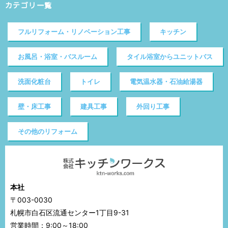
カテゴリ一覧
フルリフォーム・リノベーション工事
キッチン
お風呂・浴室・バスルーム
タイル浴室からユニットバス
洗面化粧台
トイレ
電気温水器・石油給湯器
壁・床工事
建具工事
外回り工事
その他のリフォーム
本社
〒003-0030
札幌市白石区流通センター1丁目9-31
営業時間：9:00～18:00