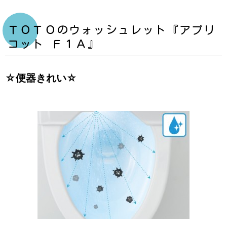
ＴＯＴＯのウォッシュレット『アプリ
コット Ｆ１Ａ』
☆便器きれい☆