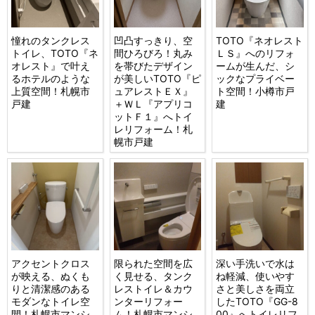
憧れのタンクレス
凹凸すっきり、空
TOTO『ネオレスト
トイレ、TOTO『ネ
間ひろびろ！丸み
ＬＳ』へのリフォ
オレスト』で叶え
を帯びたデザイン
ームが生んだ、シ
るホテルのような
が美しいTOTO『ピ
ックなプライベー
上質空間！札幌市
ュアレストＥＸ』
ト空間！小樽市戸
戸建
＋ＷＬ『アプリコ
建
ットＦ１』へトイ
レリフォーム！札
幌市戸建
アクセントクロス
限られた空間を広
深い手洗いで水は
が映える、ぬくも
く見せる、タンク
ね軽減、使いやす
りと清潔感のある
レストイレ＆カウ
さと美しさを両立
モダンなトイレ空
ンターリフォー
したTOTO『GG-8
間！札幌市マンシ
ム！札幌市マンシ
00』へトイレリフ