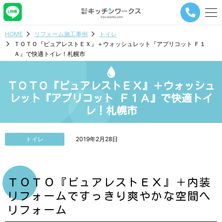
メ
ニ
ュ
HOME
リフォーム施工事例
トイレ
ー
ＴＯＴＯ『ピュアレストＥＸ』＋ウォッシュレット『アプリコット Ｆ１
ナ
Ａ』で快適トイレ！札幌市
ビ
ゲ
ー
ＴＯＴＯ『ピュアレストＥＸ』＋ウォッシュ
シ
ョ
レット『アプリコット Ｆ１Ａ』で快適トイ
ン
レ！札幌市
ボ
タ
ン
トイレ
2019年2月28日
ＴＯＴＯ『ピュアレストＥＸ』＋内装
リフォームですっきり爽やかな空間へ
リフォーム