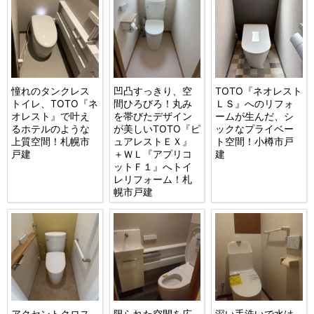
憧れのタンクレス
凹凸すっきり、空
TOTO『ネオレスト
トイレ、TOTO『ネ
間ひろびろ！丸み
ＬＳ』へのリフォ
オレスト』で叶え
を帯びたデザイン
ームが生んだ、シ
るホテルのような
が美しいTOTO『ピ
ックなプライベー
上質空間！札幌市
ュアレストＥＸ』
ト空間！小樽市戸
戸建
＋ＷＬ『アプリコ
建
ットＦ１』へトイ
レリフォーム！札
幌市戸建
アクセントクロス
限られた空間を広
深い手洗いで水は