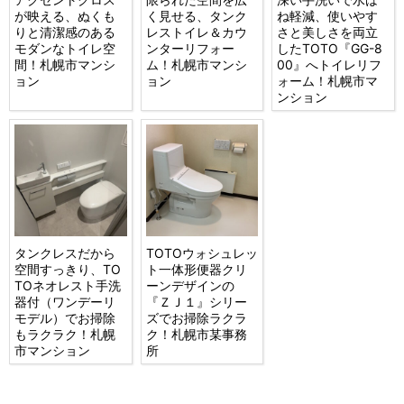
が映える、ぬくも
く見せる、タンク
ね軽減、使いやす
りと清潔感のある
レストイレ＆カウ
さと美しさを両立
モダンなトイレ空
ンターリフォー
したTOTO『GG-8
間！札幌市マンシ
ム！札幌市マンシ
00』へトイレリフ
ョン
ョン
ォーム！札幌市マ
ンション
タンクレスだから
TOTOウォシュレッ
空間すっきり、TO
ト一体形便器クリ
TOネオレスト手洗
ーンデザインの
器付（ワンデーリ
『ＺＪ１』シリー
モデル）でお掃除
ズでお掃除ラクラ
もラクラク！札幌
ク！札幌市某事務
市マンション
所