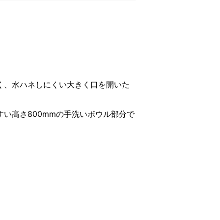
く、水ハネしにくい大きく口を開いた
い高さ800mmの手洗いボウル部分で