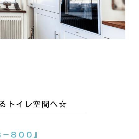
るトイレ空間へ☆
Ｇ－８００』