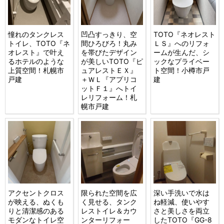
憧れのタンクレス
凹凸すっきり、空
TOTO『ネオレスト
トイレ、TOTO『ネ
間ひろびろ！丸み
ＬＳ』へのリフォ
オレスト』で叶え
を帯びたデザイン
ームが生んだ、シ
るホテルのような
が美しいTOTO『ピ
ックなプライベー
上質空間！札幌市
ュアレストＥＸ』
ト空間！小樽市戸
戸建
＋ＷＬ『アプリコ
建
ットＦ１』へトイ
レリフォーム！札
幌市戸建
アクセントクロス
限られた空間を広
深い手洗いで水は
が映える、ぬくも
く見せる、タンク
ね軽減、使いやす
りと清潔感のある
レストイレ＆カウ
さと美しさを両立
モダンなトイレ空
ンターリフォー
したTOTO『GG-8