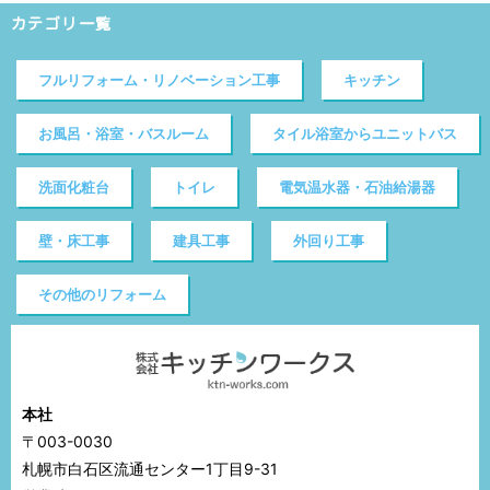
カテゴリ一覧
フルリフォーム・リノベーション工事
キッチン
お風呂・浴室・バスルーム
タイル浴室からユニットバス
洗面化粧台
トイレ
電気温水器・石油給湯器
壁・床工事
建具工事
外回り工事
その他のリフォーム
本社
〒003-0030
札幌市白石区流通センター1丁目9-31