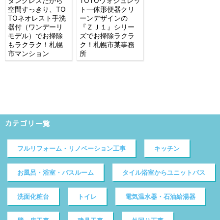
タンクレスだから
TOTOウォシュレッ
空間すっきり、TO
ト一体形便器クリ
TOネオレスト手洗
ーンデザインの
器付（ワンデーリ
『ＺＪ１』シリー
モデル）でお掃除
ズでお掃除ラクラ
もラクラク！札幌
ク！札幌市某事務
市マンション
所
カテゴリ一覧
フルリフォーム・リノベーション工事
キッチン
お風呂・浴室・バスルーム
タイル浴室からユニットバス
洗面化粧台
トイレ
電気温水器・石油給湯器