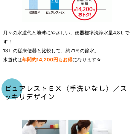
月々の水道代と地球にやさしい、便器標準洗浄水量4.8Ｌで
す！！
13Ｌの従来便器と比較して、約71％の節水。
水道代は
年間約14,200円もお得
になります☆
ピュアレストＥＸ（手洗いなし）／ス
ッキリデザイン