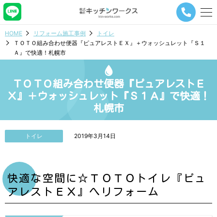
メ
ニ
ュ
HOME
リフォーム施工事例
トイレ
ー
ＴＯＴＯ組み合わせ便器『ピュアレストＥＸ』＋ウォッシュレット『Ｓ１
ナ
Ａ』で快適！札幌市
ビ
ゲ
ー
ＴＯＴＯ組み合わせ便器『ピュアレストＥ
シ
ョ
Ｘ』＋ウォッシュレット『Ｓ１Ａ』で快適！
ン
札幌市
ボ
タ
ン
トイレ
2019年3月14日
快適な空間に☆ＴＯＴＯトイレ『ピュ
アレストＥＸ』へリフォーム