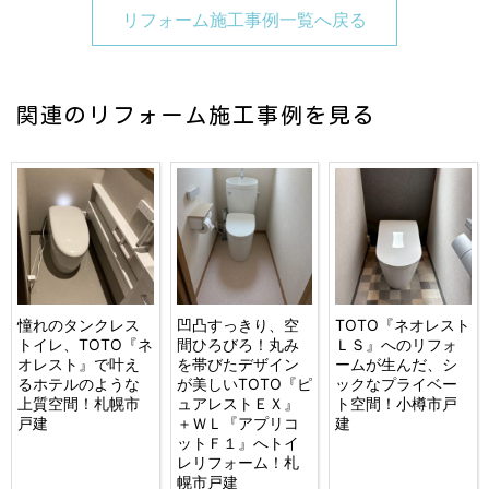
リフォーム施工事例一覧へ戻る
関連のリフォーム施工事例を見る
憧れのタンクレス
凹凸すっきり、空
TOTO『ネオレスト
トイレ、TOTO『ネ
間ひろびろ！丸み
ＬＳ』へのリフォ
オレスト』で叶え
を帯びたデザイン
ームが生んだ、シ
るホテルのような
が美しいTOTO『ピ
ックなプライベー
上質空間！札幌市
ュアレストＥＸ』
ト空間！小樽市戸
戸建
＋ＷＬ『アプリコ
建
ットＦ１』へトイ
レリフォーム！札
幌市戸建