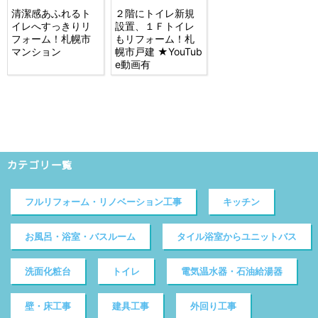
清潔感あふれるト
２階にトイレ新規
イレへすっきりリ
設置、１Ｆトイレ
フォーム！札幌市
もリフォーム！札
マンション
幌市戸建 ★YouTub
e動画有
カテゴリ一覧
フルリフォーム・リノベーション工事
キッチン
お風呂・浴室・バスルーム
タイル浴室からユニットバス
洗面化粧台
トイレ
電気温水器・石油給湯器
壁・床工事
建具工事
外回り工事