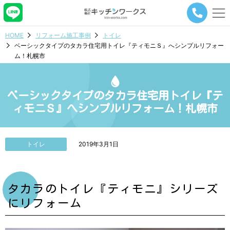
メ
ニ
ュ
HOME
リフォーム施工事例
トイレ
ー
ベーシックタイプのタカラ住宅用トイレ『ティモニＳ』へシンプルリフォー
ナ
ム！札幌市
ビ
ゲ
ー
シ
ベーシックタイプのタカラ住宅用トイレ『テ
ョ
ィモニＳ』へシンプルリフォーム！札幌市
ン
ボ
タ
ン
トイレ
2019年3月1日
タカラのトイレ『ティモニ』シリーズ
にリフォーム