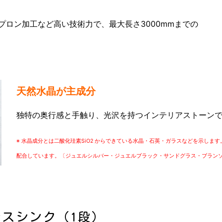
プロン加工など高い技術力で、最大長さ3000mmまでの
天然水晶が主成分
独特の奥行感と手触り、光沢を持つインテリアストーン
※ 水晶成分とは二酸化珪素SiO2 からできている水晶・石英・ガラスなどを示し
配合しています。〔ジュエルシルバー・ジュエルブラック・サンドグラス・ブラン
スシンク（1段）