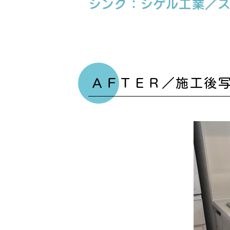
シンク：シゲル工業／ステン
ＡＦＴＥＲ／施工後