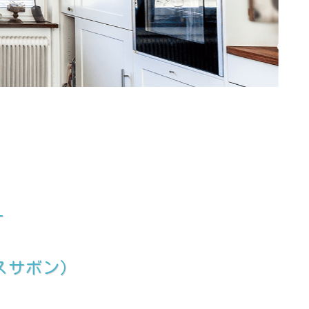
す
スサボン）