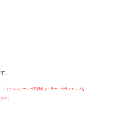
です。
ます。フィオレストーンの下記柄はミラー・ガラスチップを
ソルベ〕