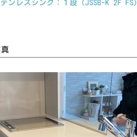
レスシンク：１段（JSSB-K 2F FS
写真