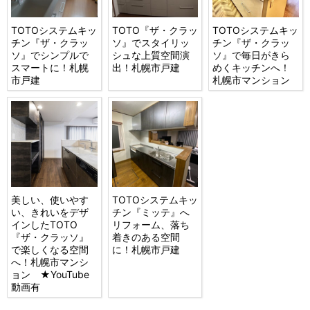
TOTOシステムキッ
TOTO『ザ・クラッ
TOTOシステムキッ
チン『ザ・クラッ
ソ』でスタイリッ
チン『ザ・クラッ
ソ』でシンプルで
シュな上質空間演
ソ』で毎日がきら
スマートに！札幌
出！札幌市戸建
めくキッチンへ！
市戸建
札幌市マンション
美しい、使いやす
TOTOシステムキッ
い、きれいをデザ
チン『ミッテ』へ
インしたTOTO
リフォーム、落ち
『ザ・クラッソ』
着きのある空間
で楽しくなる空間
に！札幌市戸建
へ！札幌市マンシ
ョン ★YouTube
動画有