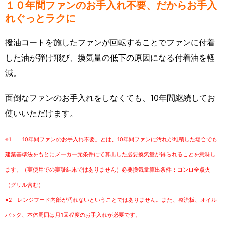
１０年間ファンのお手入れ不要、だからお手入
れぐっとラクに
撥油コートを施したファンが回転することでファンに付着
した油が弾け飛び、換気量の低下の原因になる付着油を軽
減。
面倒なファンのお手入れをしなくても、10年間継続してお
使いいただけます。
※1 「10年間ファンのお手入れ不要」とは、10年間ファンに汚れが堆積した場合でも
建築基準法をもとにメーカー元条件にて算出した必要換気量が得られることを意味し
ます。（実使用での実証結果ではありません）必要換気量算出条件：コンロ全点火
（グリル含む）
※2 レンジフード内部が汚れないということではありません。また、整流板、オイル
パック、本体周囲は月1回程度のお手入れが必要です。