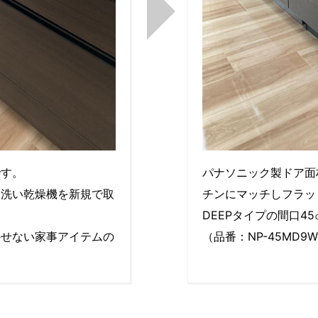
です。
パナソニック製ドア面
器洗い乾燥機を新規で取
チンにマッチしフラッ
。
DEEPタイプの間口4
かせない家事アイテムの
（品番：NP-45MD9