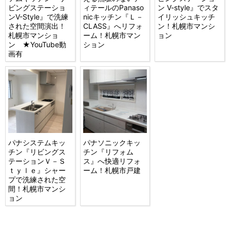
ビングステーショ
ィテールのPanaso
ン V-style』でスタ
ンV-Style』で洗練
nicキッチン『Ｌ－
イリッシュキッチ
された空間演出！
CLASS』へリフォ
ン！札幌市マンシ
札幌市マンショ
ーム！札幌市マン
ョン
ン ★YouTube動
ション
画有
パナシステムキッ
パナソニックキッ
チン『リビングス
チン『リフォム
テーションＶ－Ｓ
ス』へ快適リフォ
ｔｙｌｅ』シャー
ーム！札幌市戸建
プで洗練された空
間！札幌市マンシ
ョン