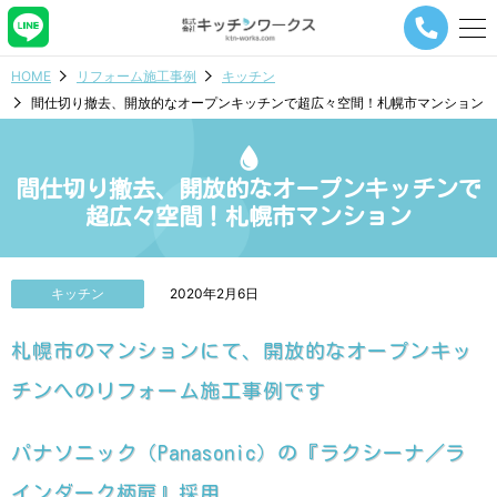
メ
ニ
ュ
HOME
リフォーム施工事例
キッチン
ー
間仕切り撤去、開放的なオープンキッチンで超広々空間！札幌市マンション
ナ
ビ
ゲ
ー
間仕切り撤去、開放的なオープンキッチンで
シ
超広々空間！札幌市マンション
ョ
ン
ボ
タ
キッチン
2020年2月6日
ン
札幌市のマンションにて、開放的なオープンキッ
チンへのリフォーム施工事例です
パナソニック（Panasonic）の『ラクシーナ／ラ
インダーク柄扉』採用