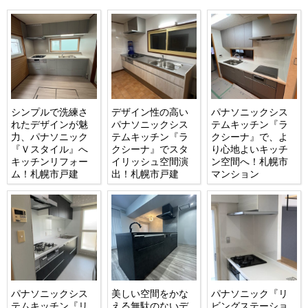
シンプルで洗練さ
デザイン性の高い
パナソニックシス
れたデザインが魅
パナソニックシス
テムキッチン『ラ
力、パナソニック
テムキッチン『ラ
クシーナ』で、よ
『Ｖスタイル』へ
クシーナ』でスタ
り心地よいキッチ
キッチンリフォー
イリッシュ空間演
ン空間へ！札幌市
ム！札幌市戸建
出！札幌市戸建
マンション
パナソニックシス
美しい空間をかな
パナソニック『リ
テムキッチン『リ
える無駄のないデ
ビングステーショ