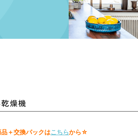
日
い乾燥機
商品＋交換パックは
こちら
から☆