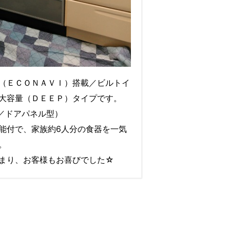
（ＥＣＯＮＡＶＩ）搭載／ビルトイ
大容量（ＤＥＥＰ）タイプです。
S／ドアパネル型）
能付で、家族約6人分の食器を一気
。
まり、お客様もお喜びでした☆