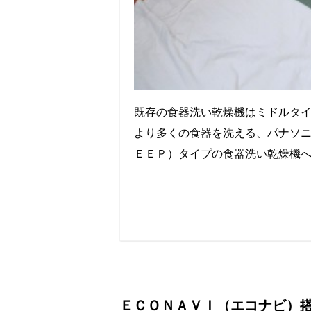
既存の食器洗い乾燥機はミドルタ
より多くの食器を洗える、パナソ
ＥＥＰ）タイプの食器洗い乾燥機
ＥＣＯＮＡＶＩ（エコナビ）