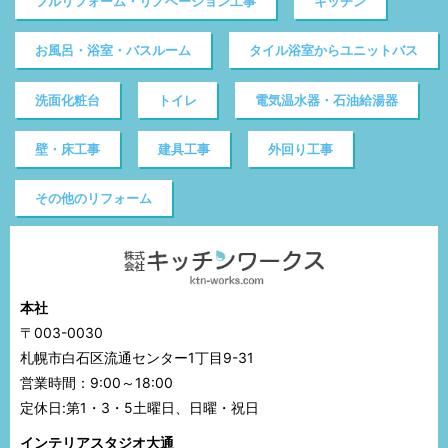
フルリフォーム・リノベーション工事
キッチン
お風呂・浴室・バスルーム
タイル浴室からユニットバス
洗面化粧台
トイレ
電気温水器・石油給湯器
壁・床工事
建具工事
外回り工事
その他のリフォーム
本社
〒003-0030
札幌市白石区流通センター1丁目9-31
営業時間：9:00～18:00
定休日:第1・3・5土曜日、日曜・祝日
インテリアスタジオ大通