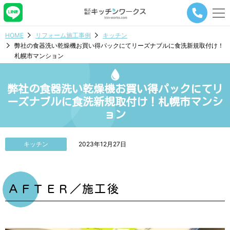
メ
ニ
ュ
HOME
リフォーム施工事例
キッチン
ー
弊社の食器洗い乾燥機お買い得パックにてリーズナブルに食洗新規取付け！
ナ
札幌市マンション
ビ
ゲ
ー
弊社の食器洗い乾燥機お買い得パックにてリ
シ
ョ
ーズナブルに食洗新規取付け！札幌市マンシ
ン
ョン
ボ
タ
ン
キッチン
2023年12月27日
ＡＦＴＥＲ／施工後