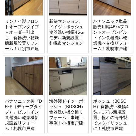
リンナイ製フロン
新築マンション、
パナソニック単品
トオープンタイプ
ドイツ・ボッシュ
販売用幅45㎝フロ
＋オーダー引出
食器洗い機幅45㎝
ントオープンビル
し、食器洗い乾燥
モデル新規設置！
トイン食器洗い乾
機新規設置リフォ
札幌市マンション
燥機へ交換リフォ
ーム！江別市戸建
ーム！札幌市戸建
パナソニック製『D
海外製ドイツ・ボ
ボッシュ（BOSC
EEP（ディープタイ
ッシュ（BOSCH）
H）食器洗い機幅4
プ）』ビルトイン
食器洗い機交換リ
5㎝モデル新規設
食器洗い乾燥機新
フォーム工事施工
置、憧れの海外製
規設置リフォー
事例！小樽市戸建
でスタイリッシュ
ム！札幌市戸建
に！札幌市戸建