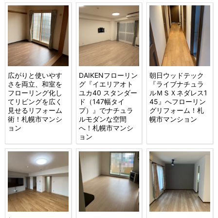
広がりと使いやす
DAIKENフローリン
朝日ウッドテック
さを両立、和室を
グ『イエリアオト
『ライブナチュラ
フローリング化し
ユカ40 スタンダー
ルＭＳＸネダレス1
てリビングを広く
ド（147幅タイ
45』へフローリン
見せるリフォーム
プ）』でナチュラ
グリフォーム！札
術！札幌市マンシ
ルモダンな空間
幌市マンション
ョン
へ！札幌市マンシ
ョン