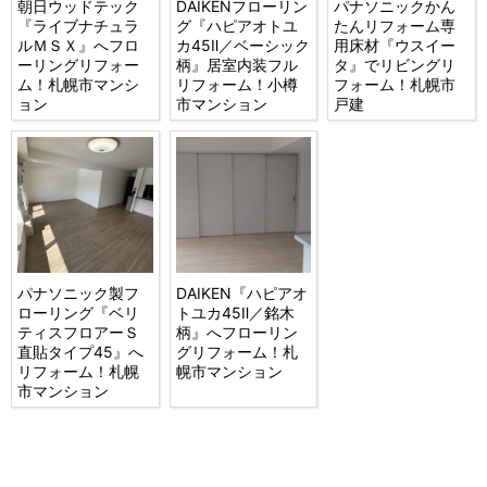
朝日ウッドテック
DAIKENフローリン
パナソニックかん
『ライブナチュラ
グ『ハピアオトユ
たんリフォーム専
ルＭＳＸ』へフロ
カ45Ⅱ／ベーシック
用床材『ウスイー
ーリングリフォー
柄』居室内装フル
タ』でリビングリ
ム！札幌市マンシ
リフォーム！小樽
フォーム！札幌市
ョン
市マンション
戸建
パナソニック製フ
DAIKEN『ハピアオ
ローリング『ベリ
トユカ45Ⅱ／銘木
ティスフロアーＳ
柄』へフローリン
直貼タイプ45』へ
グリフォーム！札
リフォーム！札幌
幌市マンション
市マンション