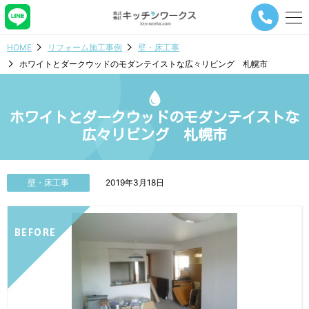
メ
ニ
ュ
HOME
リフォーム施工事例
壁・床工事
ー
ホワイトとダークウッドのモダンテイストな広々リビング 札幌市
ナ
ビ
ゲ
ー
ホワイトとダークウッドのモダンテイストな
シ
広々リビング 札幌市
ョ
ン
ボ
タ
壁・床工事
2019年3月18日
ン
BEFORE