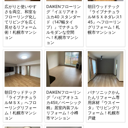
広がりと使いやす
DAIKENフローリン
朝日ウッドテック
さを両立、和室を
グ『イエリアオト
『ライブナチュラ
フローリング化し
ユカ40 スタンダー
ルＭＳＸネダレス1
てリビングを広く
ド（147幅タイ
45』へフローリン
見せるリフォーム
プ）』でナチュラ
グリフォーム！札
術！札幌市マンシ
ルモダンな空間
幌市マンション
ョン
へ！札幌市マンシ
ョン
朝日ウッドテック
DAIKENフローリン
パナソニックかん
『ライブナチュラ
グ『ハピアオトユ
たんリフォーム専
ルＭＳＸ』へフロ
カ45Ⅱ／ベーシック
用床材『ウスイー
ーリングリフォー
柄』居室内装フル
タ』でリビングリ
ム！札幌市マンシ
リフォーム！小樽
フォーム！札幌市
ョン
市マンション
戸建