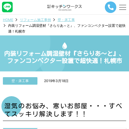
メ
ニ
ュ
HOME
リフォーム施工事例
壁・床工事
ー
内装リフォーム調湿壁材『さらりあ～と』、ファンコンベクター設置で超快
ナ
適！札幌市
ビ
ゲ
ー
シ
内装リフォーム調湿壁材『さらりあ～と』、
ョ
ファンコンベクター設置で超快適！札幌市
ン
ボ
タ
ン
壁・床工事
2019年3月18日
湿気のお悩み、寒いお部屋・・・すべ
てスッキリ解決します！！