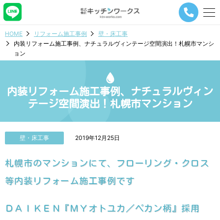
メ
ニ
ュ
HOME
リフォーム施工事例
壁・床工事
ー
内装リフォーム施工事例、ナチュラルヴィンテージ空間演出！札幌市マンシ
ナ
ョン
ビ
ゲ
ー
シ
内装リフォーム施工事例、ナチュラルヴィン
ョ
テージ空間演出！札幌市マンション
ン
ボ
タ
ン
壁・床工事
2019年12月25日
札幌市のマンションにて、フローリング・クロス
等内装リフォーム施工事例です
ＤＡＩＫＥＮ『ＭＹオトユカ／ペカン柄』採用