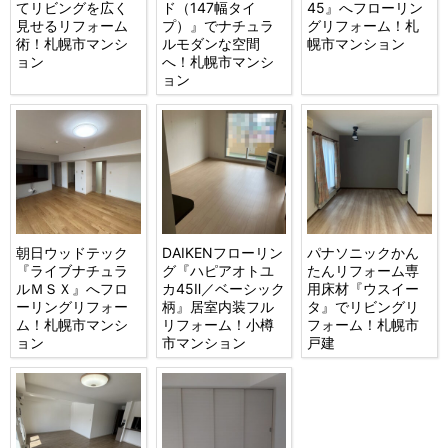
てリビングを広く
ド（147幅タイ
45』へフローリン
見せるリフォーム
プ）』でナチュラ
グリフォーム！札
術！札幌市マンシ
ルモダンな空間
幌市マンション
ョン
へ！札幌市マンシ
ョン
朝日ウッドテック
DAIKENフローリン
パナソニックかん
『ライブナチュラ
グ『ハピアオトユ
たんリフォーム専
ルＭＳＸ』へフロ
カ45Ⅱ／ベーシック
用床材『ウスイー
ーリングリフォー
柄』居室内装フル
タ』でリビングリ
ム！札幌市マンシ
リフォーム！小樽
フォーム！札幌市
ョン
市マンション
戸建