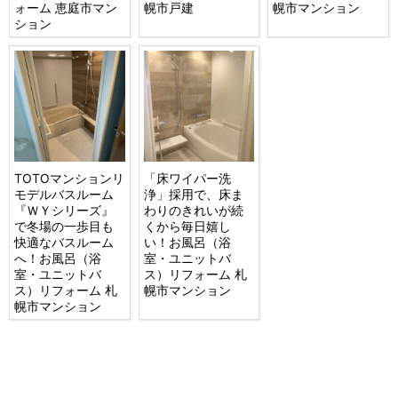
ォーム 恵庭市マン
幌市戸建
幌市マンション
ション
TOTOマンションリ
「床ワイパー洗
モデルバスルーム
浄」採用で、床ま
『ＷＹシリーズ』
わりのきれいが続
で冬場の一歩目も
くから毎日嬉し
快適なバスルーム
い！お風呂（浴
へ！お風呂（浴
室・ユニットバ
室・ユニットバ
ス）リフォーム 札
ス）リフォーム 札
幌市マンション
幌市マンション