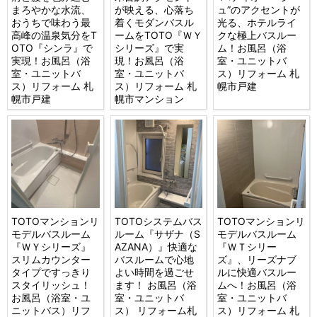
まろやかな水流、
が映える、心落ち
ュ”のアクセントが
おうちで味わう最
着くモダンバスル
光る、ホテルライ
高峰の温泉気分をT
ームをTOTO『ＷＹ
クな極上バスルー
OTO『シンラ』で
シリーズ』で実
ム！お風呂（浴
実現！お風呂（浴
現！お風呂（浴
室・ユニットバ
室・ユニットバ
室・ユニットバ
ス）リフォーム 札
ス）リフォーム 札
ス）リフォーム 札
幌市戸建
幌市戸建
幌市マンション
TOTOマンションリ
TOTOシステムバス
TOTOマンションリ
モデルバスルーム
ルーム『サザナ（S
モデルバスルーム
『ＷＹシリーズ』
AZANA）』快適な
『ＷＴシリー
スリムカウンター
バスルームで心地
ズ』、リーズナブ
タイプですっきり
よい時間を過ごせ
ルに快適バスルー
スタイリッシュ！
ます！ お風呂（浴
ムへ！お風呂（浴
お風呂（浴室・ユ
室・ユニットバ
室・ユニットバ
ニットバス）リフ
ス） リフォーム札
ス）リフォーム 札