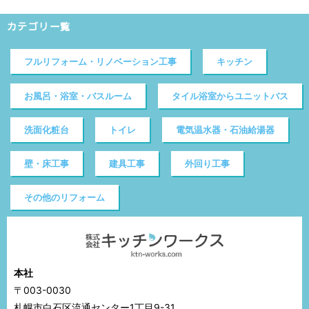
カテゴリ一覧
フルリフォーム・リノベーション工事
キッチン
お風呂・浴室・バスルーム
タイル浴室からユニットバス
洗面化粧台
トイレ
電気温水器・石油給湯器
壁・床工事
建具工事
外回り工事
その他のリフォーム
本社
〒003-0030
札幌市白石区流通センター1丁目9-31