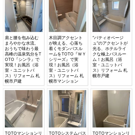
肩と腰を包み込む
木目調アクセント
“パティオベージ
まろやかな水流、
が映える、心落ち
ュ”のアクセントが
おうちで味わう最
着くモダンバスル
光る、ホテルライ
高峰の温泉気分をT
ームをTOTO『ＷＹ
クな極上バスルー
OTO『シンラ』で
シリーズ』で実
ム！お風呂（浴
実現！お風呂（浴
現！お風呂（浴
室・ユニットバ
室・ユニットバ
室・ユニットバ
ス）リフォーム 札
ス）リフォーム 札
ス）リフォーム 札
幌市戸建
幌市戸建
幌市マンション
TOTOマンションリ
TOTOシステムバス
TOTOマンションリ