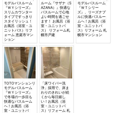
モデルバスルーム
ルーム『サザナ（S
モデルバスルーム
『ＷＹシリーズ』
AZANA）』快適な
『ＷＴシリー
スリムカウンター
バスルームで心地
ズ』、リーズナブ
タイプですっきり
よい時間を過ごせ
ルに快適バスルー
スタイリッシュ！
ます！ お風呂（浴
ムへ！お風呂（浴
お風呂（浴室・ユ
室・ユニットバ
室・ユニットバ
ニットバス）リフ
ス） リフォーム札
ス）リフォーム 札
ォーム 恵庭市マン
幌市戸建
幌市マンション
ション
TOTOマンションリ
「床ワイパー洗
モデルバスルーム
浄」採用で、床ま
『ＷＹシリーズ』
わりのきれいが続
で冬場の一歩目も
くから毎日嬉し
快適なバスルーム
い！お風呂（浴
へ！お風呂（浴
室・ユニットバ
室・ユニットバ
ス）リフォーム 札